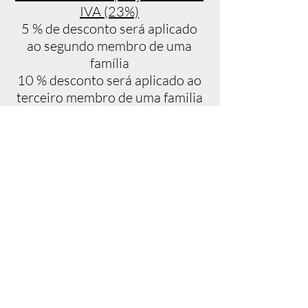
IVA (23%)
5 % de desconto será aplicado
ao segundo membro de uma
família
10 % desconto será aplicado ao
terceiro membro de uma familia
HORAS DE ABERTURA
Segunda-feira - sexta-feira: 9:30am-8:00pm
Alguns sábados (apenas para actividades
especiais)
SUBSCREVER AGORA
Subscrever agora