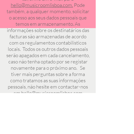
hello@musicroomlisboa.com.
Pode
também, a qualquer momento, solicitar
o acesso aos seus dados pessoais que
temos em armazenamento. As
informações sobre os destinatários das
facturas são armazenadas de acordo
com os regulamentos contabilísticos
locais. Todos os outros dados pessoais
serão apagados em cada cancelamento,
caso não tenha optado por se registar
novamente para o próximo ano. Se
tiver mais perguntas sobre a forma
como tratamos as suas informações
pessoais, não hesite em contactar-nos
em
hello@musicroomlisboa.com
HORAS DE ABERTURA