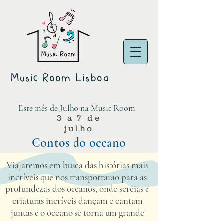
Music Room Lisboa
Este mês de Julho na Music Room
3 a 7 de
julho
Contos do oceano
Viajaremos em busca das histórias mais
incríveis que nos transportarão para as
profundezas dos oceanos, onde sereias e
criaturas incríveis dançam e cantam
juntas e o oceano se torna um grande