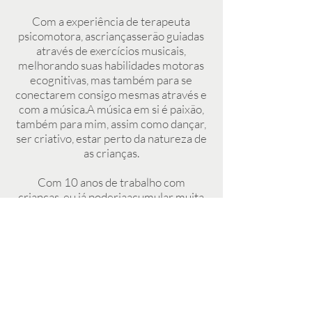
Com a experiência de terapeuta
psicomotora, ascriançasserão guiadas
através de exercícios musicais,
melhorando suas habilidades motoras
ecognitivas, mas também para se
conectarem consigo mesmas através e
com a música.​A música em si é paixão,
também para mim, assim como dançar,
ser criativo, estar perto da natureza de
as crianças.
Com 10 anos de trabalho com
crianças, eu já poderiaacumular muita
experiência em comoajudá-las a
seexpressar em um contexto musical.​
Venha e vamos desfrutar de grandes
momentosjuntos. Vamos ver como as
histórias podem sercontadas com
amúsica e como a música pode nosunir.