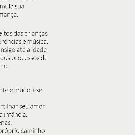
imula sua
fiança.
eitos das crianças
erências e música.
nsigo até a idade
 dos processos de
re.
ente e mudou-se
rtilhar seu amor
 infância.
enas.
 próprio caminho