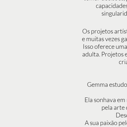
capacidades 
singulari
Os projetos artís
e muitas vezes ga
Isso oferece uma 
adulta. Projetos
cri
Gemma estudou 
Ela sonhava em 
pela arte
Desd
A sua paixão pel