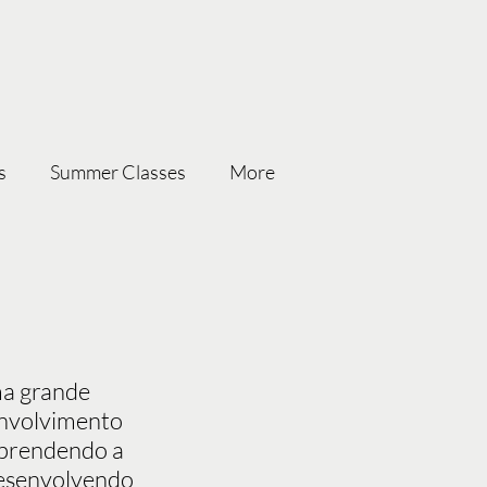
s
Summer Classes
More
ma grande
envolvimento
aprendendo a
 desenvolvendo