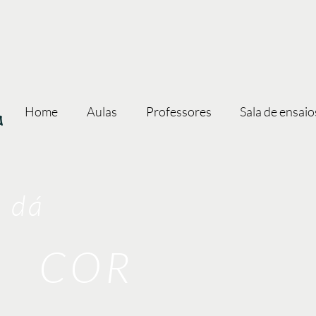
a
Home
Aulas
Professores
Sala de ensaio
 dá
COR